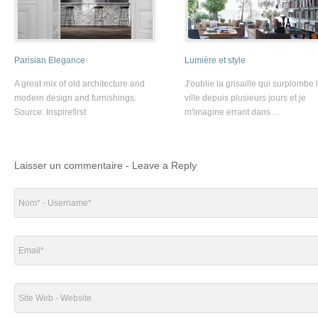
Parisian Elegance
Lumière et style
A great mix of old architecture and
J'oublie la grisaille qui surplombe 
modern design and furnishings.
ville depuis plusieurs jours et je
Source: Inspirefirst
m'imagine errant dans ...
Laisser un commentaire - Leave a Reply