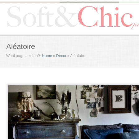
Aléatoire
What page am I on?:
Home
»
Décor
»
Aléatoire