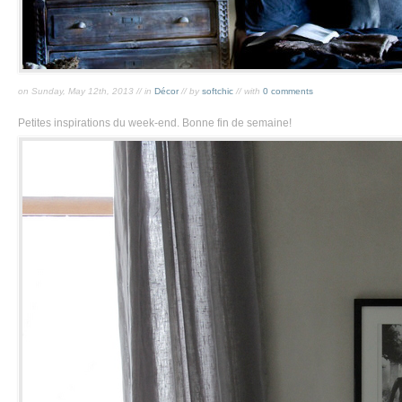
on Sunday, May 12th, 2013 // in
Décor
// by
softchic
// with
0 comments
Petites inspirations du week-end. Bonne fin de semaine!