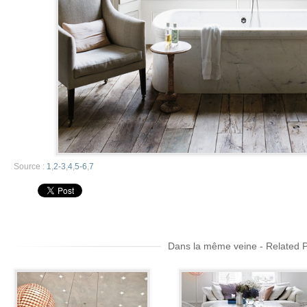
Source :
1
,
2-3
,
4
,
5-6
,
7
Dans la même veine - Related 