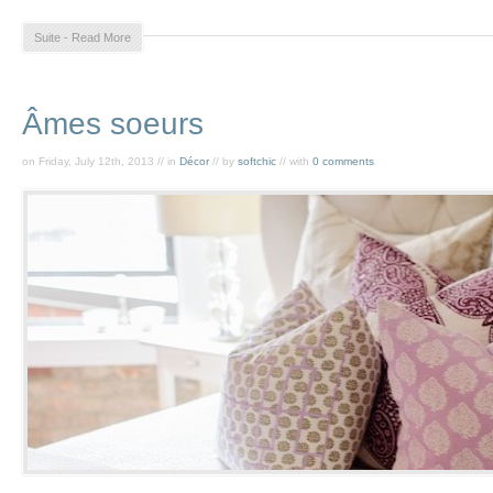
Suite - Read More
Âmes soeurs
on Friday, July 12th, 2013 // in
Décor
// by
softchic
// with
0 comments