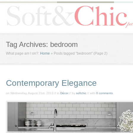
Tag Archives: bedroom
What page am I on?:
Home
»
Posts tagged "bedroom"
(Page 2)
Contemporary Elegance
on Wednesday, August 21st, 2013 // in
Décor
// by
softchic
// with
0 comments