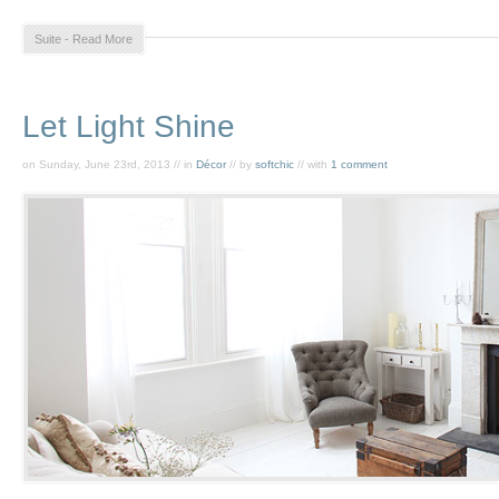
Suite - Read More
Let Light Shine
on Sunday, June 23rd, 2013 // in
Décor
// by
softchic
// with
1 comment