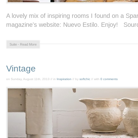
A lovely mix of inspiring rooms I found on a Span
magazine's website: Nuevo Estilo. Enjoy! Sourc
Suite - Read More
Vintage
on Sunday, August 11th, 2013 // in
Inspiration
// by
softchic
// with
0 comments