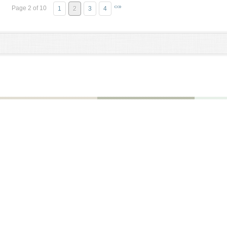
‹
›
»
Page 2 of 10
1
2
3
4