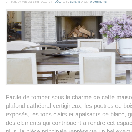
on Sunday, August 18th, 2013 // in
Décor
// by
softchic
// with
0 comments
Facile de tomber sous le charme de cette mais
plafond cathédral vertigineux, les poutres de boi
exposés, les tons clairs et apaisants de blanc, g
des éléments qui contribuent à rendre cet espac
plus, la pièce principale représente un bel exe