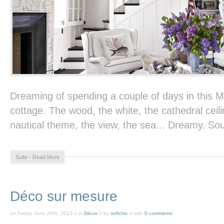
Dreaming of spending a couple of days in this Ma
cottage. The wood, the white, the cathedral ceili
nautical theme, the view, the sea... Dreamy. So
Suite - Read More
Déco sur mesure
on Friday, June 28th, 2013 // in
Décor
// by
softchic
// with
0 comments