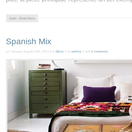
Suite - Read More
Spanish Mix
on Tuesday, August 13th, 2013 // in
Décor
// by
softchic
// with
0 comments