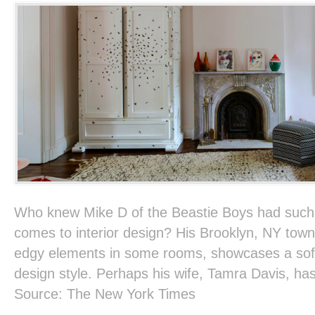
Who knew Mike D of the Beastie Boys had such r
comes to interior design? His Brooklyn, NY town
edgy elements in some rooms, showcases a soft
design style. Perhaps his wife, Tamra Davis, has
Source: The New York Times